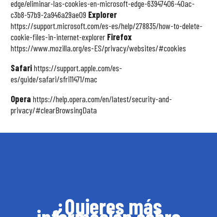
edge/eliminar-las-cookies-en-microsoft-edge-63947406-40ac-
c3b8-57b9-2a946a29ae09
Explorer
https://support.microsoft.com/es-es/help/278835/how-to-delete-
cookie-files-in-internet-explorer
Firefox
https://www.mozilla.org/es-ES/privacy/websites/#cookies
Safari
https://support.apple.com/es-
es/guide/safari/sfri11471/mac
Opera
https://help.opera.com/en/latest/security-and-
privacy/#clearBrowsingData
¿Quieres más