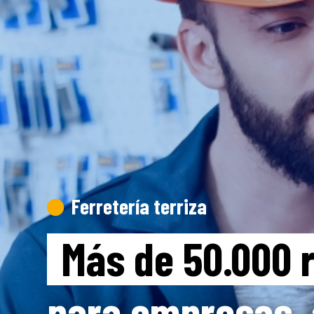
Ferretería terriza

Más de 50.000 
para empresas,