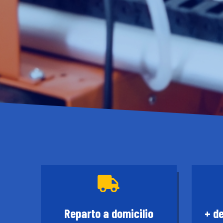

Reparto a domicilio
+ d