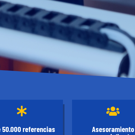


e 50.000 referencias
Asesoramiento