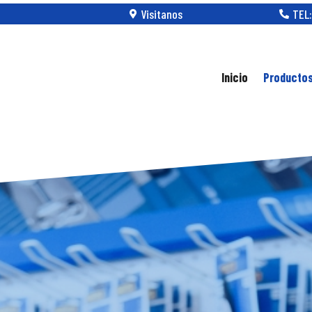
Visitanos
TEL:


Inicio
Producto