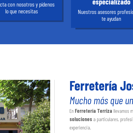
especializado
cta con nosotros y pídenos
lo que necesitas
Nuestros asesores profesi
te ayudan
Ferretería Jo
Mucho más que una
En
Ferretería Terriza
llevamos 
soluciones
a particulares, profes
experiencia.