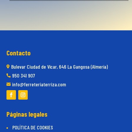
Contacto
Bulevar Ciudad de Vícar, 646 La Gangosa (Almería)

950 341 907

info@ferreteriaterriza.com

Páginas legales
POLÍTICA DE COOKIES