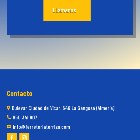
LLámanos
Contacto
Bulevar Ciudad de Vícar, 646 La Gangosa (Almería)

950 341 907

info@ferreteriaterriza.com
