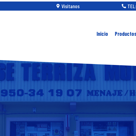
Visitanos
TEL:


Inicio
Producto