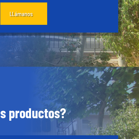
LLámanos
os productos?