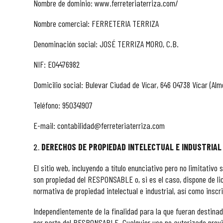
Nombre de dominio: www.ferreteriaterriza.com/
Nombre comercial: FERRETERIA TERRIZA
Denominación social: JOSÉ TERRIZA MORO, C.B.
NIF: E04476982
Domicilio social: Bulevar Ciudad de Vícar, 646 04738 Vícar (Alm
Teléfono: 950341907
E-mail: contabilidad@ferreteriaterriza.com
DERECHOS DE PROPIEDAD INTELECTUAL E INDUSTRIA
El sitio web, incluyendo a título enunciativo pero no limitativ
son propiedad del RESPONSABLE o, si es el caso, dispone de lic
normativa de propiedad intelectual e industrial, así como inscr
Independientemente de la finalidad para la que fueran destinado
por parte del RESPONSABLE. Cualquier uso no autorizado previa