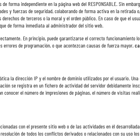
s de forma independiente en la página web del RESPONSABLE. Sin embargo, y
dades y fuerzas de seguridad, colaborando de forma activa en la retirada o
os derechos de terceros o la moral y el orden público. En caso de que el us
fique de forma inmediata al administrador del sitio web.
ectamente. En principio, puede garantizarse el correcto funcionamiento los
os errores de programación, o que acontezcan causas de fuerza mayor,
ca
tica la dirección IP y el nombre de dominio utilizados por el usuario. U
ción se registra en un fichero de actividad del servidor debidamente inscr
 conocer el número de impresiones de páginas, el número de visitas realiz
cionadas con el presente sitio web o de las actividades en él desarrolladas
solución de todos los conflictos derivados o relacionados con su uso los 