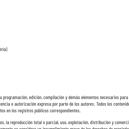
ería)
L
o su programación, edición, compilación y demás elementos necesarios para s
encia o autorización expresa por parte de los autores. Todos los contenid
itos en los registros públicos correspondientes.
s, la reproducción total o parcial, uso, explotación, distribución y comerci
mente se considera un incumplimiento grave de los derechos de propiedad 